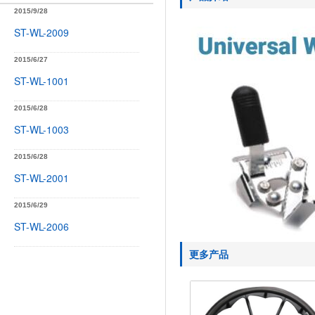
2015/9/28
ST-WL-2009
2015/6/27
ST-WL-1001
2015/6/28
ST-WL-1003
2015/6/28
ST-WL-2001
2015/6/29
ST-WL-2006
更多产品