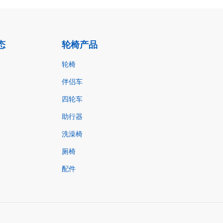
态
轮椅产品
轮椅
伴侣车
四轮车
助行器
洗澡椅
厕椅
配件