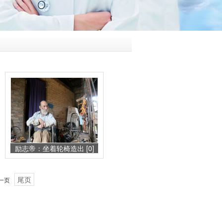
励志帝：坐着轮椅造出 [0]
尾页
一页