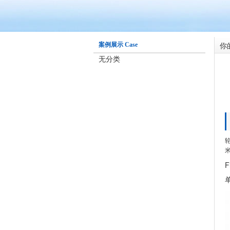
你
案例展示 Case
无分类