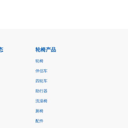
态
轮椅产品
轮椅
伴侣车
四轮车
助行器
洗澡椅
厕椅
配件