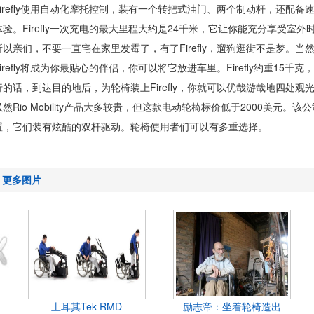
Firefly使用自动化摩托控制，装有一个转把式油门、两个制动杆，还配
体验。Firefly一次充电的最大里程大约是24千米，它让你能充分享受室
所以亲们，不要一直宅在家里发霉了，有了Firefly，遛狗逛街不是梦。
Firefly将成为你最贴心的伴侣，你可以将它放进车里。Firefly约重1
行的话，到达目的地后，为轮椅装上Firefly，你就可以优哉游哉地四处观
虽然Rio Mobility产品大多较贵，但这款电动轮椅标价低于2000美元
置，它们装有炫酷的双杆驱动。轮椅使用者们可以有多重选择。
更多图片
土耳其Tek RMD
励志帝：坐着轮椅造出