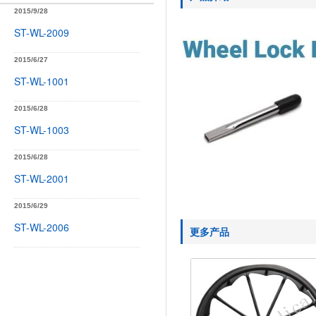
2015/9/28
ST-WL-2009
2015/6/27
ST-WL-1001
2015/6/28
ST-WL-1003
2015/6/28
ST-WL-2001
2015/6/29
ST-WL-2006
更多产品