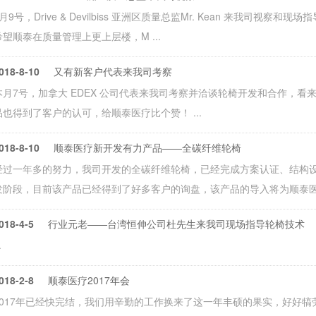
8月9号，Drive & Devilbiss 亚洲区质量总监Mr. Kean 来我司视察和
希望顺泰在质量管理上更上层楼，M ...
018-8-10
又有新客户代表来我司考察
本月7号，加拿大 EDEX 公司代表来我司考察并洽谈轮椅开发和合作，
品也得到了客户的认可，给顺泰医疗比个赞！ ...
018-8-10
顺泰医疗新开发有力产品——全碳纤维轮椅
经过一年多的努力，我司开发的全碳纤维轮椅，已经完成方案认证、结构设
发阶段，目前该产品已经得到了好多客户的询盘，该产品的导入将为顺泰医疗在20
018-4-5
行业元老——台湾恒伸公司杜先生来我司现场指导轮椅技术
.
018-2-8
顺泰医疗2017年会
2017年已经快完结，我们用辛勤的工作换来了这一年丰硕的果实，好好犒