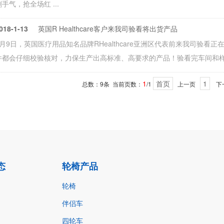
刷手气，抢全场红 ...
018-1-13
英国R Healthcare客户来我司验看将出货产品
1月9日，英国医疗用品知名品牌RHealthcare亚洲区代表前来我司验
件都会仔细校验核对，力保生产出高标准、高要求的产品！验看完车间和样车后
1
首页
1
总数：9条 当前页数：
/1
上一页
下
态
轮椅产品
轮椅
伴侣车
四轮车