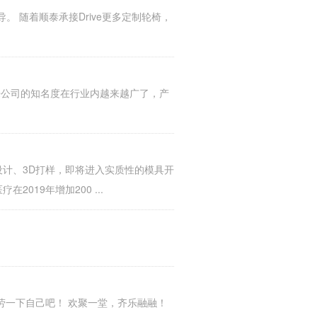
现场指导。 随着顺泰承接Drive更多定制轮椅，
看来公司的知名度在行业内越来越广了，产
计、3D打样，即将进入实质性的模具开
19年增加200 ...
劳一下自己吧！ 欢聚一堂，齐乐融融！