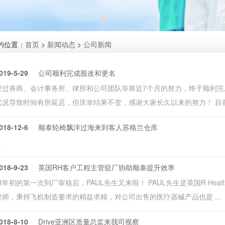
的位置：
首页
>
新闻动态
>
公司新闻
019-5-29
公司顺利完成股改和更名
经过券商、会计事务所、律所和公司团队等将近7个月的努力，终于顺利
状况导致时间有所延迟，但庆幸结果不变，感谢大家长久以来的努力！ 目前公
018-12-6
顺泰轮椅飘洋过海来到客人苏格兰仓库
.
018-9-23
英国RH客户工程主管驻厂协助顺泰提升效率
继年初的第一次到厂审核后，PAUL先生又来啦！ PAUL先生是英国R Heal
程师，秉持飞机制造要求的精益求精，对公司出售的医疗器械产品也是 ...
018-8-10
Drive亚洲区质量总监来我司视察